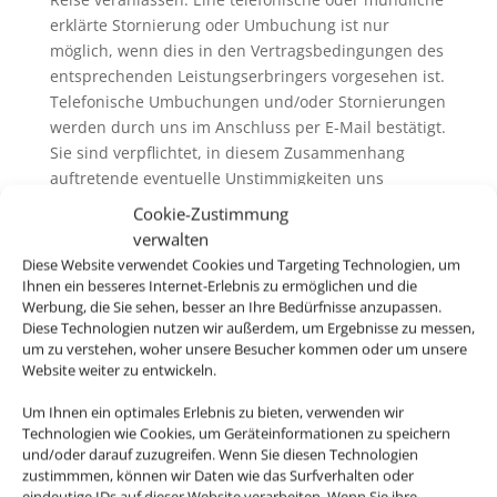
erklärte Stornierung oder Umbuchung ist nur
möglich, wenn dies in den Vertragsbedingungen des
entsprechenden Leistungserbringers vorgesehen ist.
Telefonische Umbuchungen und/oder Stornierungen
werden durch uns im Anschluss per E-Mail bestätigt.
Sie sind verpflichtet, in diesem Zusammenhang
auftretende eventuelle Unstimmigkeiten uns
unverzüglich mitzuteilen.
Cookie-Zustimmung
6.3. Wir erheben in der Regel keine eigenen
verwalten
Servicegebühren oder Bearbeitungsentgelte für
Diese Website verwendet Cookies und Targeting Technologien, um
Rücktritt / Umbuchung und /oder Stornierung. Wenn
Ihnen ein besseres Internet-Erlebnis zu ermöglichen und die
wir Servicegebühren oder Bearbeitungsentgelte
Werbung, die Sie sehen, besser an Ihre Bedürfnisse anzupassen.
Diese Technologien nutzen wir außerdem, um Ergebnisse zu messen,
erheben, informieren wir sie vor der Buchung
um zu verstehen, woher unsere Besucher kommen oder um unsere
darüber. Generell ausgenommen hiervon ist der
Website weiter zu entwickeln.
Rücktritt / die Umbuchung und /oder die Stornierung
von nicht im Zusammenhang mit einer Pauschalreise
Um Ihnen ein optimales Erlebnis zu bieten, verwenden wir
gebuchten Flugbeförderungsleistungen („Nur-Flug-
Technologien wie Cookies, um Geräteinformationen zu speichern
und/oder darauf zuzugreifen. Wenn Sie diesen Technologien
Buchung“). Hier erheben wir ggfs. eigene
zustimmmen, können wir Daten wie das Surfverhalten oder
Servicegebühren oder Bearbeitungsentgelte (siehe
eindeutige IDs auf dieser Website verarbeiten. Wenn Sie ihre