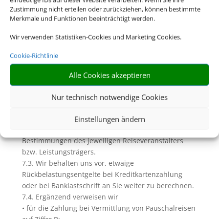
dazu Ziffer D. dieser AGB)
Zustimmung nicht erteilen oder zurückziehen, können bestimmte
7. Zahlungen und Inkasso
Merkmale und Funktionen beeinträchtigt werden.
7.1. Soweit wir (Reise-) Leistungen in Gestalt einer
Wir verwenden Statistiken-Cookies und Marketing Cookies.
Pauschalreise, verbundenen Reiseleistung oder
Einzelleistung in Rechnung stellen und
Cookie-Richtlinie
diesbezügliche Zahlungen einziehen, geschieht dies
im Namen und für Rechnung des jeweiligen
Alle Cookies akzeptieren
Veranstalters bzw. des Leistungsträgers. Unberührt
bleiben davon die Rechte zur Einziehung uns
Nur technisch notwendige Cookies
zustehender Serviceentgelte.
7.2. Die Zahlungsfristen und sonstigen
Einstellungen ändern
Zahlungsbedingungen richten sich nach den
Bestimmungen des jeweiligen Reiseveranstalters
bzw. Leistungsträgers.
7.3. Wir behalten uns vor, etwaige
Rückbelastungsentgelte bei Kreditkartenzahlung
oder bei Banklastschrift an Sie weiter zu berechnen.
7.4. Ergänzend verweisen wir
• für die Zahlung bei Vermittlung von Pauschalreisen