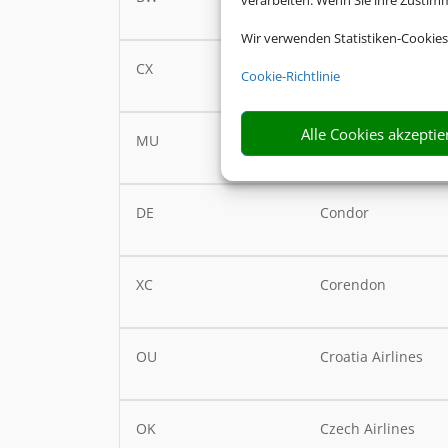
verarbeiten. Wenn Sie ihre Zusti
Wir verwenden Statistiken-Cookies
CX
Cathay Pacific
Cookie-Richtlinie
Alle Cookies akzeptie
MU
China Eastern
DE
Condor
XC
Corendon
OU
Croatia Airlines
OK
Czech Airlines