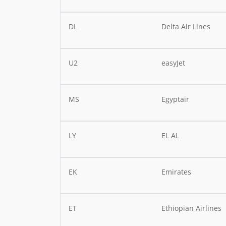
DL
Delta Air Lines
U2
easyJet
MS
Egyptair
LY
EL AL
EK
Emirates
ET
Ethiopian Airlines