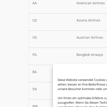
AA
American Airlines
OZ
Asiana Airlines
OS
Austrian Airlines
PG
Bangkok Airways
BA
British Airways
Diese Website verwendet Cookies u
sehen, besser an Ihre Bedürfnisse
SN
Brussels Airlines
unsere Besucher kommen oder um u
Um Ihnen ein optimales Erlebnis z
zuzugreifen. Wenn Sie diesen Tech
BW
Caribbean Airlines