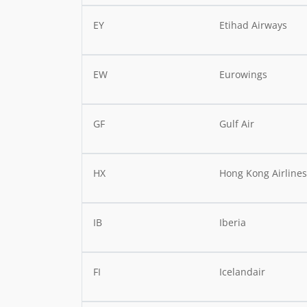
EY
Etihad Airways
EW
Eurowings
GF
Gulf Air
HX
Hong Kong Airline
IB
Iberia
FI
Icelandair